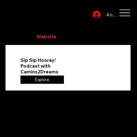
Anmelden
Durchsuchen Sie das Verzeichnis, um Ihren
bevorzugten
Website
-Dienstanbieter zu finden
Sip Sip Hooray!
Podcast with
Camins2Dreams
Explore