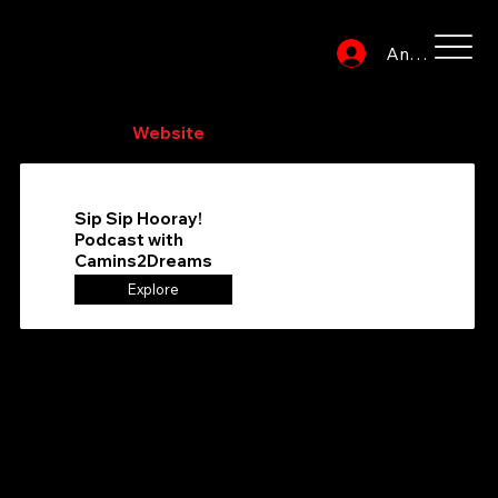
Anmelden
Durchsuchen Sie das Verzeichnis, um Ihren
bevorzugten
Website
-Dienstanbieter zu finden
Sip Sip Hooray!
Podcast with
Camins2Dreams
Explore