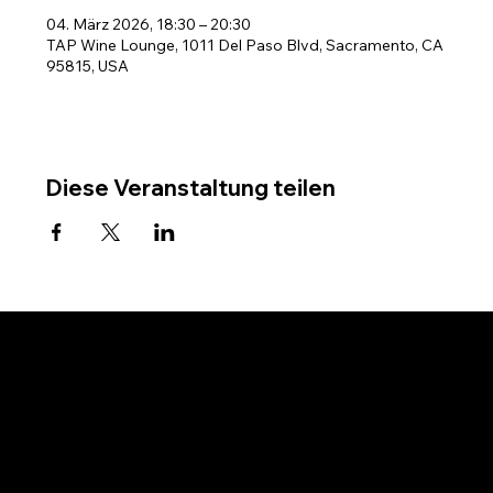
04. März 2026, 18:30 – 20:30
TAP Wine Lounge, 1011 Del Paso Blvd, Sacramento, CA
95815, USA
Diese Veranstaltung teilen
Unternehmen
Heim
Um
Weingutkarte
Besuchen Sie Weingüter
Alle Weingüter besuchen
Schwarze Weingüter