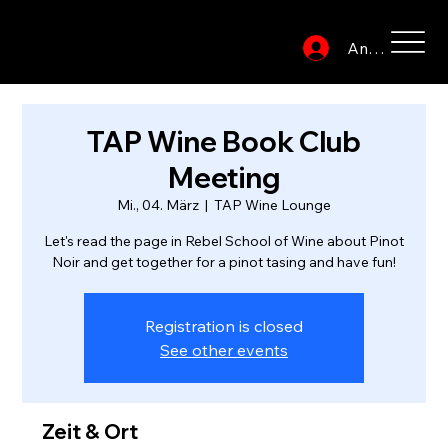
Anmelden
TAP Wine Book Club
Meeting
Mi., 04. März
  |  
TAP Wine Lounge
Let's read the page in Rebel School of Wine about Pinot
Noir and get together for a pinot tasing and have fun!
Registration is closed
See other events
Zeit & Ort