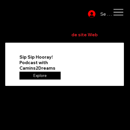
Se connecter
Parcourez ou recherchez dans l'annuaire pour trouver
votre fournisseur de services
de site Web
préféré
Sip Sip Hooray!
Podcast with
Camins2Dreams
Explore