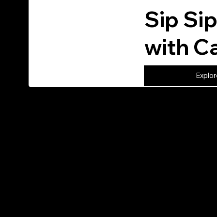
Sip Si
with 
Explor