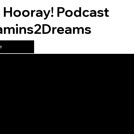
p Hooray! Podcast
Camins2Dreams
e