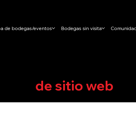
a de bodegas/eventos
Bodegas sin visita
Comunidade
n el directorio para
vicios
de sitio web
fav