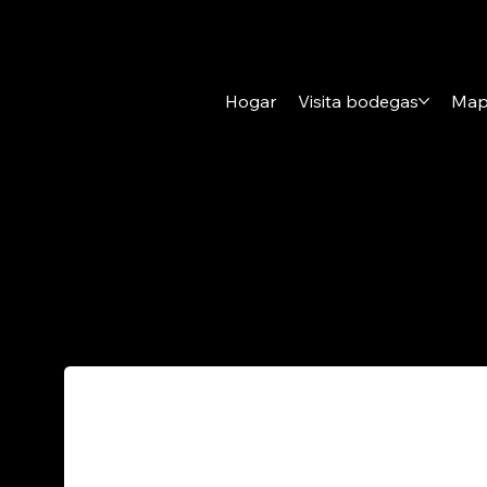
Hogar
Visita bodegas
Map
Explore o busque e
proveedor de ser