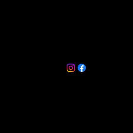
nidades
ts
ncers
ncers
ts