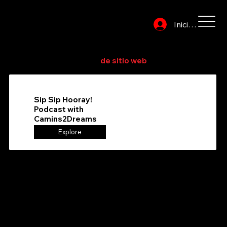
Iniciar sesión
Explore o busque en el directorio para encontrar su
proveedor de servicios
de sitio web
favorito
Sip Sip Hooray!
Podcast with
Camins2Dreams
Explore