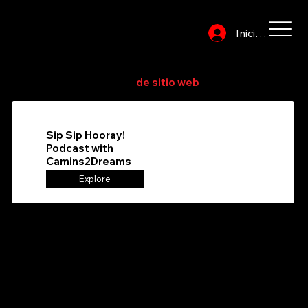
Iniciar sesión
Explore o busque en el directorio para encontrar su
proveedor de servicios
de sitio web
favorito
Sip Sip Hooray!
Podcast with
Camins2Dreams
Explore