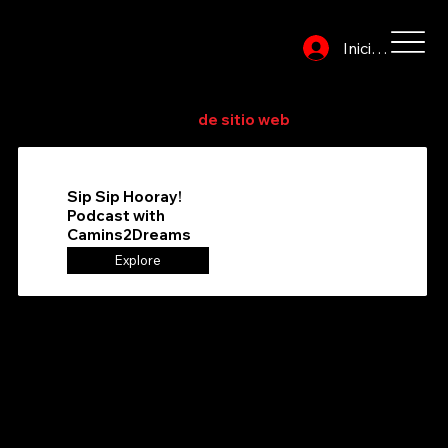
Iniciar sesión
Explore o busque en el directorio para encontrar su
proveedor de servicios
de sitio web
favorito
Sip Sip Hooray!
Podcast with
Camins2Dreams
Explore