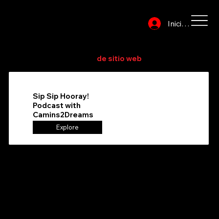
Iniciar sesión
Explore o busque en el directorio para encontrar su
proveedor de servicios
de sitio web
favorito
Sip Sip Hooray!
Podcast with
Camins2Dreams
Explore