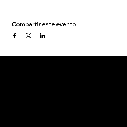
Compartir este evento
Compañía
Hogar
Acerca de
Mapa de la bodega
Visita bodegas
Todas las visitas a bodegas
Bodegas negras
Mujeres Bodegas
Bodegas LGBTQ+
Bodegas latinas
Bodegas asiáticas
Bodegas jóvenes
Bodegas sostenibles