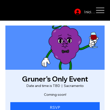
Iniciar sesión
Gruner's Only Event
Date and time is TBD
  |  
Sacramento
Coming soon!
RSVP